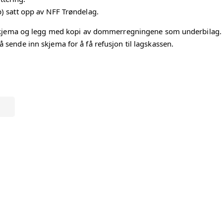
p) satt opp av NFF Trøndelag.
RT
KJØREBOK
 ut skjema og legg med kopi av dommerregningene som underbilag.
FORSIKRING
UTLEGGSKJEMA
å sende inn skjema for å få refusjon til lagskassen.
SAMTALER