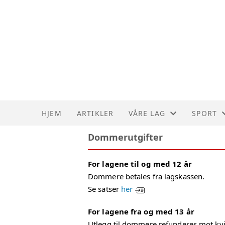
HJEM
ARTIKLER
VÅRE LAG
SPORT
Dommerutgifter
KEEPERANSVARLIGE
SPORTSL
For lagene til og med 12 år
TRENERE
SPORTS
Dommere betales fra lagskassen.
Se satser
her
ALLE LAG
DOMME
For lagene fra og med 13 år
FAIR PL
Utlegg til dommere refunderes mot kvi