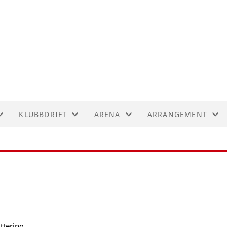
KLUBBDRIFT
ARENA
ARRANGEMENT
IG UTVALG
KLUBBHÅNDBOKA
FLATÅS KUNSTGRESS
"JENTER I FOKUS"
PLAN
POLITIATTEST
GYMSAL
FLATÅS EXTRA
RE
TRENINGSAVGIFT
GJEST - VELKOMMEN PÅ KAMP!
FLATÅS JULECUP
AY
DOMMERUTGIFTER
BONITASHALLEN
TRENINGSSAMLING
ttering.