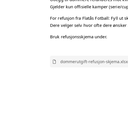
Gjelder kun offisielle kamper (serie/cu
KAMPVE
For refusjon fra Flatås Fotball: Fyll
SKADE/
Dere velger selv hvor ofte dere ønsker 
Bruk refusjonsskjema under.
SPILLER
dommerutgift-refusjon-skjema.xlsx