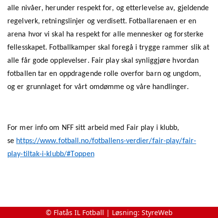
alle nivåer, herunder respekt for, og etterlevelse av, gjeldende
regelverk, retningslinjer og verdisett. Fotballarenaen er en
arena hvor vi skal ha respekt for alle mennesker og forsterke
fellesskapet. Fotballkamper skal foregå i trygge rammer slik at
alle får gode opplevelser. Fair play skal synliggjøre hvordan
fotballen tar en oppdragende rolle overfor barn og ungdom,
og er grunnlaget for vårt omdømme og våre handlinger.
For mer info om NFF sitt arbeid med Fair play i klubb,
se
https://www.fotball.no/fotballens-verdier/fair-play/fair-
play-tiltak-i-klubb/#Toppen
© Flatås IL Fotball | Løsning:
StyreWeb
Noen områder som viser at vi har FOKUS på Fair play i Flatås