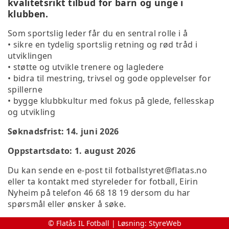
kvalitetsrikt tilbud for barn og unge i
klubben.
Som sportslig leder får du en sentral rolle i å
• sikre en tydelig sportslig retning og rød tråd i
utviklingen
• støtte og utvikle trenere og lagledere
• bidra til mestring, trivsel og gode opplevelser for
spillerne
• bygge klubbkultur med fokus på glede, fellesskap
og utvikling
Søknadsfrist: 14. juni 2026
Oppstartsdato: 1. august 2026
Du kan sende en e-post til fotballstyret@flatas.no
eller ta kontakt med styreleder for fotball, Eirin
Nyheim på telefon 46 68 18 19 dersom du har
spørsmål eller ønsker å søke.
© Flatås IL Fotball | Løsning:
StyreWeb